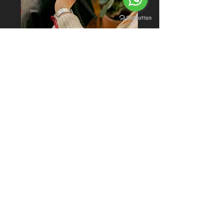
ATENDIMENTO
Atendemos mediante
agendamento prévio
Terça à Sábado, 09:00 às 20:00
Exceto feriados
(11) 94474-9927 |
(11) 96848-2773
FALE CONOSCO
E-mail:
amehaircare@gmail.com
Dúvidas, orçamentos e outros assuntos
ACOMPANHE NAS REDES SOCIAIS